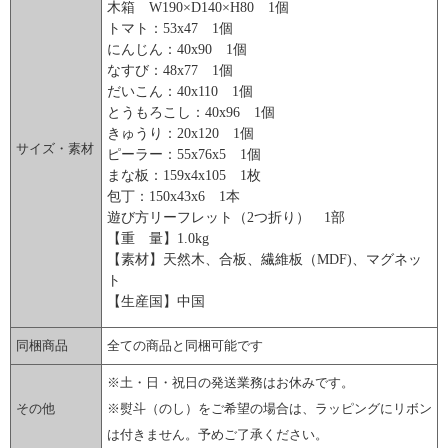
木箱 W190×D140×H80 1個
トマト：53x47 1個
にんじん：40x90 1個
なすび：48x77 1個
だいこん：40x110 1個
とうもろこし：40x96 1個
きゅうり：20x120 1個
サイズ・素材
ピーラー：55x76x5 1個
まな板：159x4x105 1枚
包丁：150x43x6 1本
遊び方リーフレット（2つ折り） 1部
【重 量】1.0kg
【素材】天然木、合板、繊維板（MDF)、マグネッ
ト
【生産国】中国
同梱商品
全ての商品と同梱可能です
※土・日・祝日の発送業務はお休みです。
その他
※熨斗（のし）をご希望の場合は、ラッピングにリボン
は付きません。予めご了承ください。