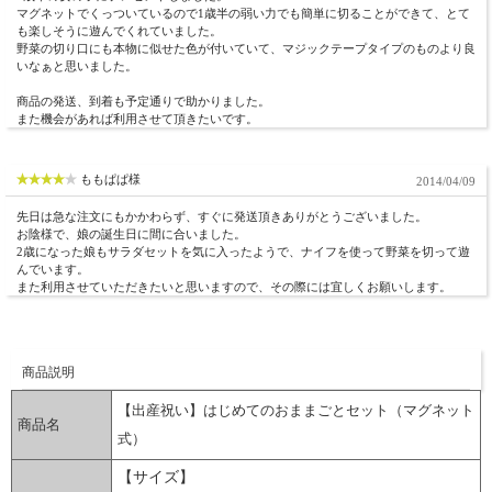
マグネットでくっついているので1歳半の弱い力でも簡単に切ることができて、とて
も楽しそうに遊んでくれていました。
野菜の切り口にも本物に似せた色が付いていて、マジックテープタイプのものより良
いなぁと思いました。
商品の発送、到着も予定通りで助かりました。
また機会があれば利用させて頂きたいです。
ももぱぱ様
2014/04/09
先日は急な注文にもかかわらず、すぐに発送頂きありがとうございました。
お陰様で、娘の誕生日に間に合いました。
2歳になった娘もサラダセットを気に入ったようで、ナイフを使って野菜を切って遊
んでいます。
また利用させていただきたいと思いますので、その際には宜しくお願いします。
商品説明
【出産祝い】はじめてのおままごとセット（マグネット
商品名
式）
【サイズ】