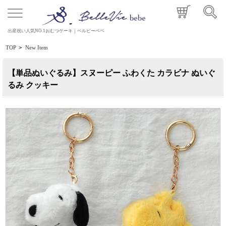
出産祝い人気NO.1おむつケーキ｜ベルビーベベ
TOP
>
New Item
【単品ぬいぐるみ】スヌーピー ふわくた カラビナ ぬいぐ
るみ クッキー