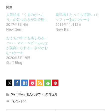
関連
人気絵本『くまのがっこ
新登場！とっても可愛い♪ミ
う』の音つみきが新登場！
ッフィーおむつケーキ
2017年8月4日
2019年11月12日
New Item
New Item
おうちの中でも楽しめる！
パパ・ママ・ベビーみんな
が笑顔になれるにぎやかお
むつケーキ
2020年5月19日
Staff Blog
Staff Blog
,
名入れギフト
,
知育玩具
コメント:
0