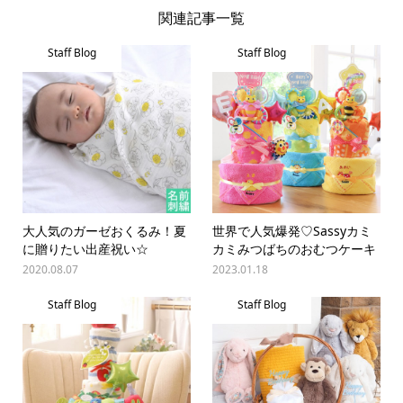
関連記事一覧
Staff Blog
Staff Blog
大人気のガーゼおくるみ！夏
世界で人気爆発♡Sassyカミ
に贈りたい出産祝い☆
カミみつばちのおむつケーキ
2020.08.07
2023.01.18
Staff Blog
Staff Blog