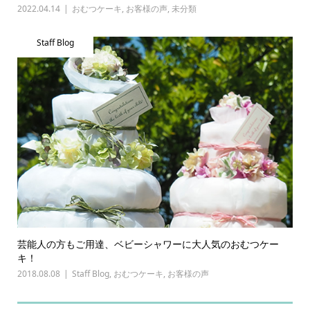
2022.04.14
おむつケーキ
,
お客様の声
,
未分類
Staff Blog
芸能人の方もご用達、ベビーシャワーに大人気のおむつケー
キ！
2018.08.08
Staff Blog
,
おむつケーキ
,
お客様の声