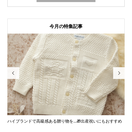
今月の特集記事


ハイブランドで高級感ある贈り物を…🎁出産祝いにもおすすめ
ア
ー..