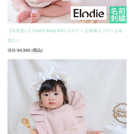
【出産祝い】Elodie Baby Bibs エロディ お食事エプロンお名
前入り
価格:
¥4,980
(税込)