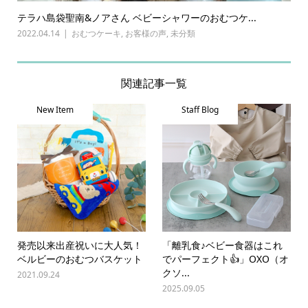
テラハ島袋聖南&ノアさん ベビーシャワーのおむつケ...
2022.04.14
おむつケーキ
,
お客様の声
,
未分類
関連記事一覧
New Item
Staff Blog
発売以来出産祝いに大人気！
「離乳食♪ベビー食器はこれ
ベルビーのおむつバスケット
でパーフェクト👍️」OXO（オ
クソ...
2021.09.24
2025.09.05