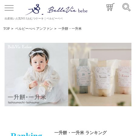
出産祝い人気NO.1おむつケーキ｜ベルビーベベ
TOP
>
ベルビーべべ アンファン
>
一升餅・一升米
一升餅・一升米 ランキング
Ranking