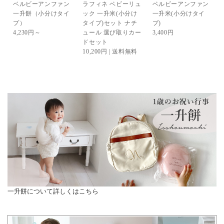
ベルビーアンファン
ラフィネ ベビーリュ
ベルビーアンファン
一升餅（小分けタイ
ック 一升米(小分け
一升米(小分けタイ
プ）
タイプ)セット ナチ
プ)
4,230円～
ュール 選び取りカー
3,400円
ドセット
10,200円 | 送料無料
一升餅について詳しくはこちら