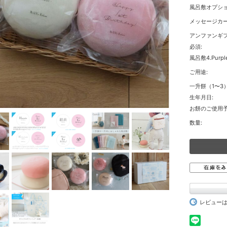
風呂敷オプショ
メッセージカー
アンファンギ
必須:
風呂敷4.Purpl
ご用途:
一升餅（1〜3
生年月日:
お餅のご使用予
数量:
レビュー