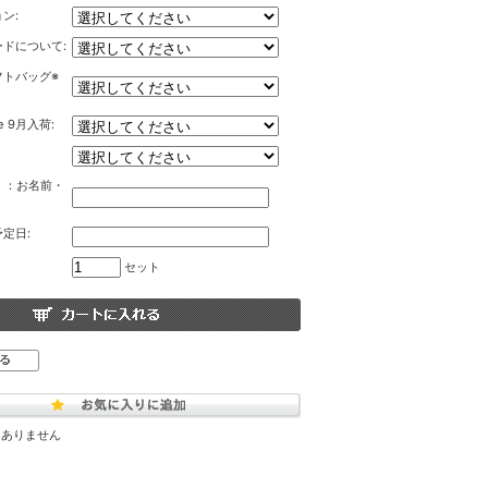
ン:
ドについて:
フトバッグ※
e 9月入荷:
）：お名前・
定日:
セット
はありません