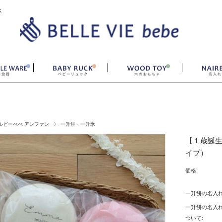
ベ
ルビーべべ アンファン
一升餅・一升米
【１歳誕生
イプ）
価格:
一升餅の名入れ
一升餅の名入
ついて: