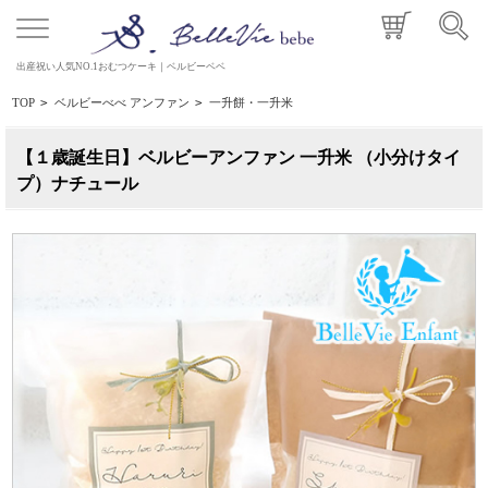
出産祝い人気NO.1おむつケーキ｜ベルビーベベ
TOP
>
ベルビーべべ アンファン
>
一升餅・一升米
【１歳誕生日】ベルビーアンファン 一升米 （小分けタイ
プ）ナチュール