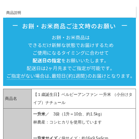
商品説明
【１歳誕生日】ベルビーアンファン 一升米 （小分けタ
商品名
イプ）ナチュール
一升米
／ 3袋（1升＝10合、約1.5kg）
林農産：コシヒカリを使用しています
一升米サイズ
／袋サイズ：約16×9.5×6cm