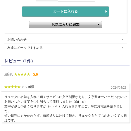
お問い合わせ
友達にメールですすめる
レビュー（1件）
総評:
5.0
ミッポ様
2024/04/21
リュックに名前を入れて頂くサービスに文字制限があり、文字数オーバーだったので
お願いしたい文字を少し減らして依頼しました（shi→si）
文字が少し小さくなりますが（si→shi）入れられますとご丁寧にお電話を頂きまし
た。
短い日程にもかかわらず、依頼通りに届けて頂き、リュックもとてもかわいくて大満
足です。