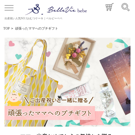
出産祝い人気NO.1おむつケーキ｜ベルビーベベ
TOP
>
頑張ったママへのプチギフト