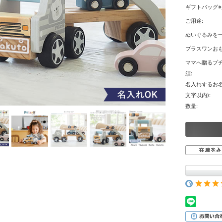
ギフトバッグ※
ご用途:
ぬいぐるみを一
プラスワンおも
ママへ贈るプチ
須:
名入れするお
文字以内):
数量: