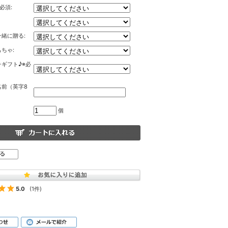
必須:
緒に贈る:
ちゃ:
ギフト♪※必
名前（英字8
個
5.0
(1件)