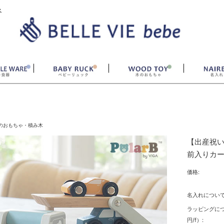
ベ
のおもちゃ・積み木
【出産祝い
前入りカ
価格:
名入れについて
ラッピングにつ
円/f）: