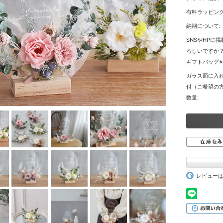
有料ラッピング
納期について:
SNSやHPに
ろしいですか？
ギフトバッグ※
ガラス面に入
付（ご希望の方
数量:
レビュー