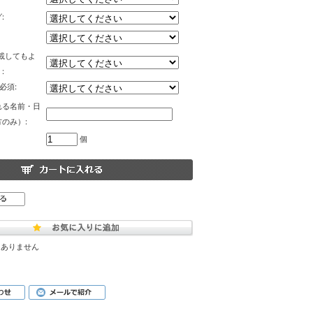
:
掲載してもよ
:
必須:
れる名前・日
のみ）:
個
はありません