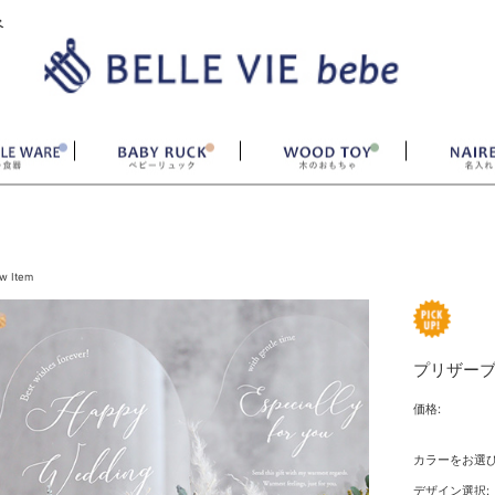
ベ
w Item
プリザー
価格:
カラーをお選
デザイン選択: