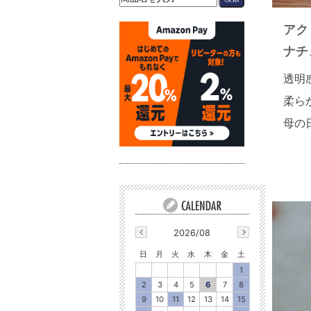
アク
ナチ
透明
柔ら
母の
2026/08
日
月
火
水
木
金
土
1
2
3
4
5
6
7
8
9
10
11
12
13
14
15