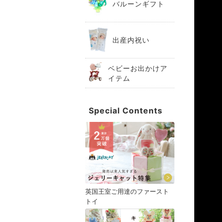
バルーンギフト
出産内祝い
ベビーお出かけア
イテム
Special Contents
英国王室ご用達のファースト
トイ