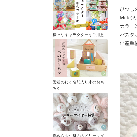
ひつじ
Mul
カラー
バスタ
様々なキャラクターをご用意!
出産準
愛着のわく名前入り木のおも
ちゃ
抱き心地が魅力のメリーマイ