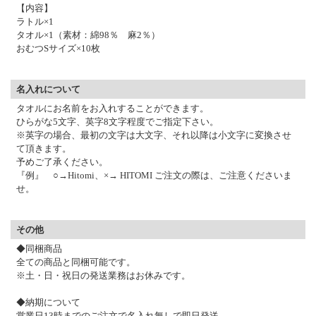
【内容】
ラトル×1
タオル×1（素材：綿98％ 麻2％）
おむつSサイズ×10枚
名入れについて
タオルにお名前をお入れすることができます。
ひらがな5文字、英字8文字程度でご指定下さい。
※英字の場合、最初の文字は大文字、それ以降は小文字に変換させ
て頂きます。
予めご了承ください。
『例』 ○→Hitomi、×→ HITOMI ご注文の際は、ご注意くださいま
せ。
その他
◆同梱商品
全ての商品と同梱可能です。
※土・日・祝日の発送業務はお休みです。
◆納期について
営業日13時までのご注文で名入れ無しで即日発送。