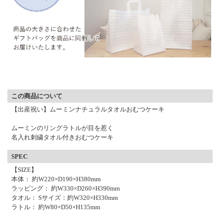
▼ 商品説明の続きを見る ▼
この商品について
【出産祝い】ムーミンナチュラルタオルおむつケーキ
ムーミンのリングラトルが目を惹く
名入れ刺繍タオル付きおむつケーキ
SPEC
【SIZE】
本体： 約W220×D190×H380mm
ラッピング： 約W330×D260×H390mm
タオル： Sサイズ：約W320×H330mm
ラトル： 約W80×D50×H135mm