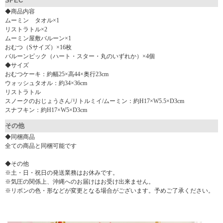
SPEC
◆商品内容
ムーミン タオル×1
リストラトル×2
ムーミン屋敷バルーン×1
おむつ（Sサイズ）×16枚
バルーンピック（ハート・スター・丸のいずれか）×4個
◆サイズ
おむつケーキ：約幅25×高44×奥行23cm
ウォッシュタオル：約34×36cm
リストラトル
スノークのおじょうさん/リトルミイ/ムーミン：約H17×W5.5×D3cm
スナフキン：約H17×W5×D3cm
その他
◆同梱商品
全ての商品と同梱可能です
◆その他
※土・日・祝日の発送業務はお休みです。
※気圧の関係上、沖縄へのお届けはお受け出来ません。
※リボンの色・形などが変更となる場合がございます。予めご了承ください。
▼ 商品説明の続きを見る ▼