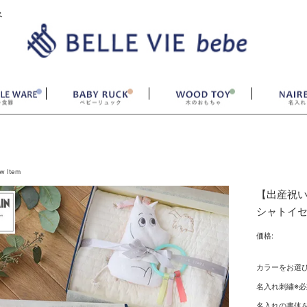
ベ
w Item
【出産祝い
シャトイ
価格:
カラーをお選
名入れ刺繍※必
名入れの書体