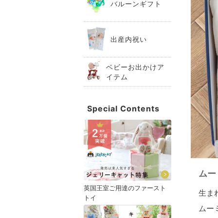
バルーンギフト
出産内祝い
ベビーお出かけア
イテム
Special Contents
ムー
英国王室ご用達のファースト
生ま
トイ
ムー