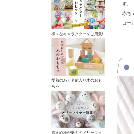
す。
赤ち
ゴー
様々なキャラクターをご用意!
愛着のわく名前入り木のおも
ちゃ
抱き心地が魅力のメリーマイ