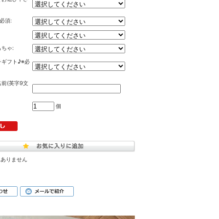
必須:
ちゃ:
ギフト♪※必
前(英字9文
個
はありません