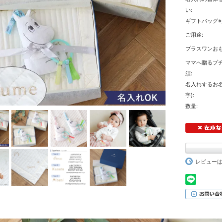
い:
ギフトバッグ※
ご用途:
プラスワンおも
ママへ贈るプチ
須:
名入れするお名
字):
数量:
レビュー