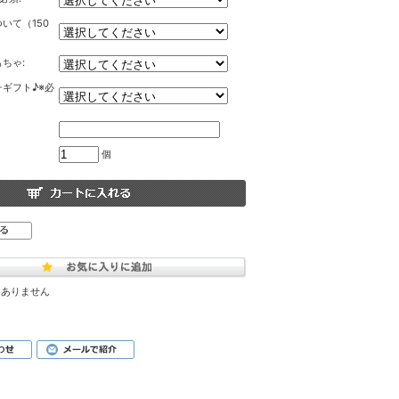
いて（150
ちゃ:
ギフト♪※必
個
はありません