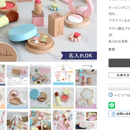
ラッピングにつ
円/f）:
プラスワンおも
ママへ贈るプチ
須:
名入れお名前:
数量:
レビュー