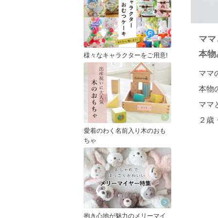
ママ
本物
様々なキャラクターをご用意!
ママ
本物
ママ
２歳
愛着のわく名前入り木のおも
ちゃ
抱き心地が魅力のメリーマイ