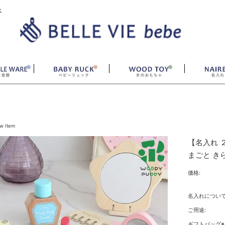
ベ
w Item
【名入れ 
まごと き
価格:
名入れについて
ご用途:
ギフトバッグ※