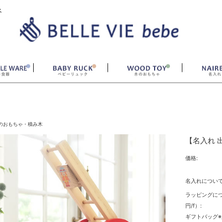
ベ
のおもちゃ・積み木
【名入れ 
価格:
名入れについて
ラッピングにつ
円/f）:
ギフトバッグ※