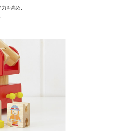
中力を高め、
。