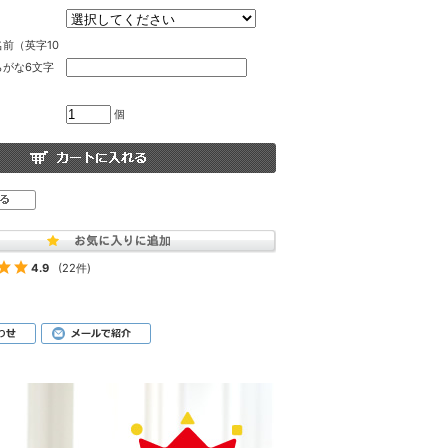
前（英字10
らがな6文字
個
4.9
(22件)