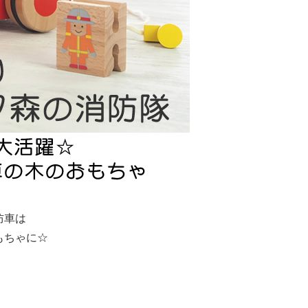
防車は
もちゃに☆