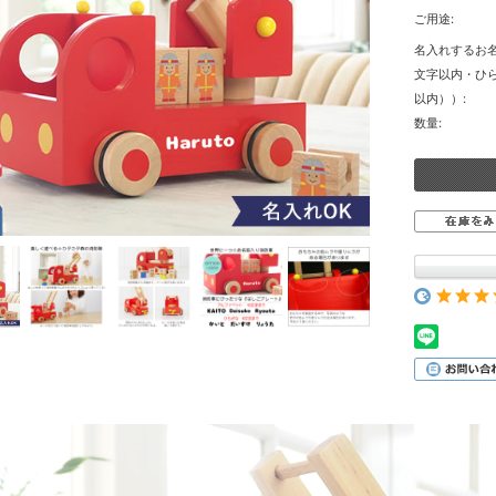
ご用途:
名入れするお名
文字以内・ひ
以内））:
数量: