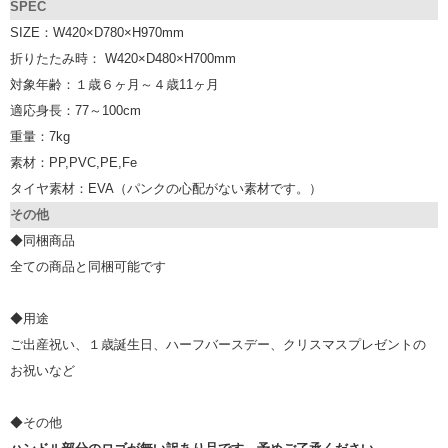
SPEC
SIZE：W420×D780×H970mm
折りたたみ時： W420×D480×H700mm
対象年齢：１歳６ヶ月～４歳11ヶ月
適応身長：77～100cm
重量：7kg
素材：PP,PVC,PE,Fe
タイヤ素材：EVA（パンクの心配がない素材です。）
その他
◆同梱商品
全ての商品と同梱可能です
◆用途
ご出産祝い、１歳誕生日、ハーフバースデー、クリスマスプレゼントの
お祝いなど
◆その他