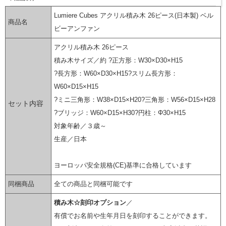
Lumiere Cubes アクリル積み木 26ピース(日本製) ベル
商品名
ビーアンファン
アクリル積み木 26ピース
積み木サイズ／約 ?正方形：W30×D30×H15
?長方形：W60×D30×H15?スリム長方形：
W60×D15×H15
?ミニ三角形：W38×D15×H20?三角形：W56×D15×H28
セット内容
?ブリッジ：W60×D15×H30?円柱：Φ30×H15
対象年齢／３歳～
生産／日本
ヨーロッパ安全規格(CE)基準に合格しています
同梱商品
全ての商品と同梱可能です
積み木☆刻印オプション
／
有償でお名前や生年月日を刻印することができます。