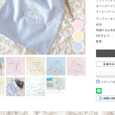
アンファンオ
セージカードに
ラッピングバッ
アンファンギ
必須:
刺繍するお名
9文字まで）:
数量:
レビュー