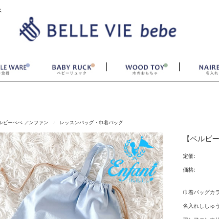
ベ
ルビーべべ アンファン
レッスンバッグ・巾着バッグ
【ベルビー
定価:
価格:
巾着バッグカ
名入れししゅう