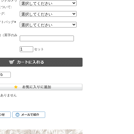
リジナルメッ
ついて:
グ:
フトバッグ※
前（英字のみ
セット
はありません