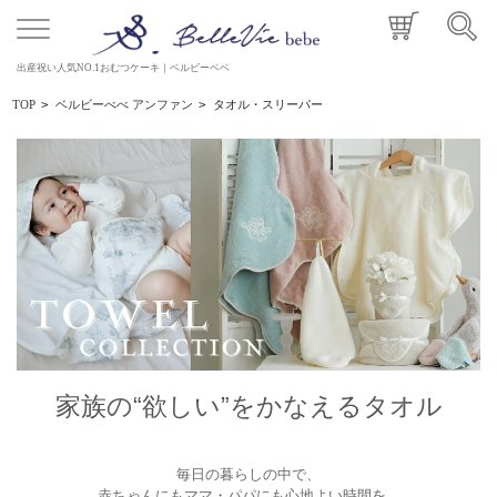
出産祝い人気NO.1おむつケーキ｜ベルビーベベ
TOP
>
ベルビーべべ アンファン
>
タオル・スリーパー
家族の“欲しい”をかなえるタオル
毎日の暮らしの中で、
赤ちゃんにもママ・パパにも心地よい時間を。