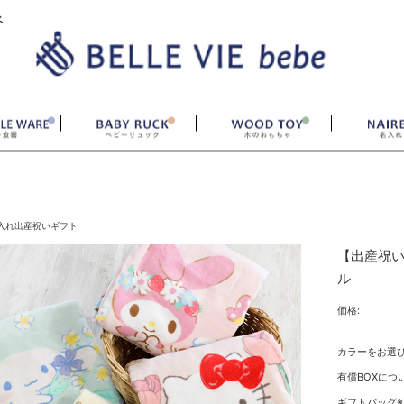
ベ
入れ出産祝いギフト
【出産祝
ル
価格:
カラーをお選
有償BOXにつ
ギフトバッグ※