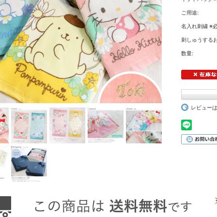
ご用途:
名入れ刺繍 ※必
刺しゅうするお
数量:
レビュー