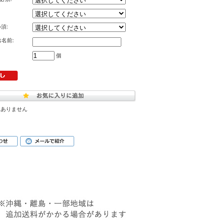
須:
名前:
個
はありません