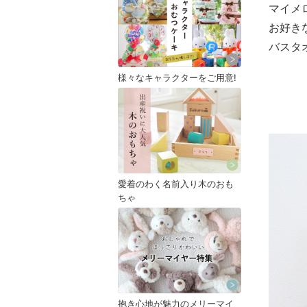
マイメ
お好き
バスタ
様々なキャラクターをご用意!
愛着のわく名前入り木のおも
ちゃ
抱き心地が魅力のメリーマイ