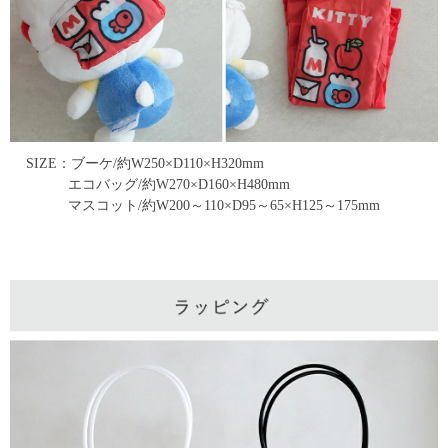
SIZE：ブーケ/約W250×D110×H320mm
エコバッグ/約W270×D160×H480mm
マスコット/約W200～110×D95～65×H125～175mm