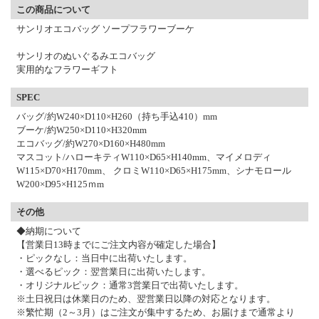
この商品について
サンリオエコバッグ ソープフラワーブーケ
サンリオのぬいぐるみエコバッグ
実用的なフラワーギフト
SPEC
バッグ/約W240×D110×H260（持ち手込410）mm
ブーケ/約W250×D110×H320mm
エコバッグ/約W270×D160×H480mm
マスコット/ハローキティW110×D65×H140mm、マイメロディ
W115×D70×H170mm、 クロミW110×D65×H175mm、シナモロール
W200×D95×H125ｍm
その他
◆納期について
【営業日13時までにご注文内容が確定した場合】
・ピックなし：当日中に出荷いたします。
・選べるピック：翌営業日に出荷いたします。
・オリジナルピック：通常3営業日で出荷いたします。
※土日祝日は休業日のため、翌営業日以降の対応となります。
※繁忙期（2～3月）はご注文が集中するため、お届けまで通常より