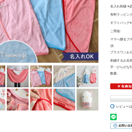
名入れ刺繍 ※必
有料ラッピング
ギフトバッグ※
ご用途:
ママへ贈るプチ
須:
プラスワンおも
刺繍するお名
字・ひらがな5
数量:
レビュー