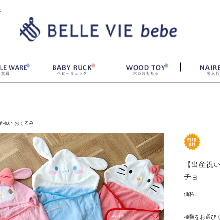
ベ
産祝い おくるみ
【出産祝い
チョ
価格:
種類をお選び