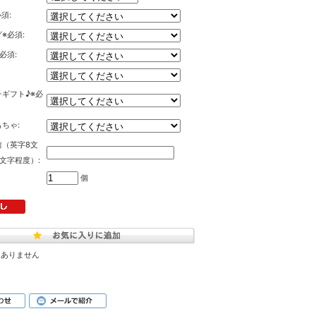
須:
※必須:
必須:
ギフト♪※必
ちゃ:
前（英字8文
文字程度）:
個
はありません