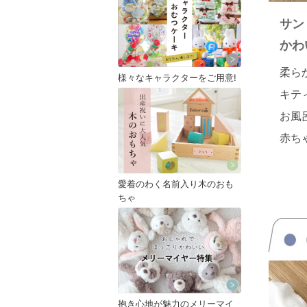
サン
かわ
柔ら
様々なキャラクターをご用意!
キテ
お風
赤ち
愛着のわく名前入り木のおも
ちゃ
抱き心地が魅力のメリーマイ