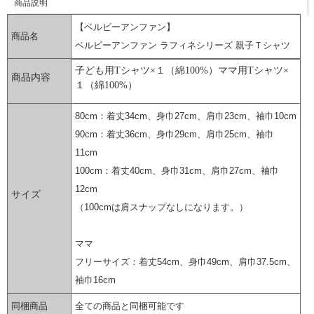
商品説明
【ベルビーアンファン】
商品名
ベルビーアンファン ラフィネシリーズ 親子Ｔシャツ
子ども用Tシャツ×１（綿100%）ママ用Tシャツ×
商品内容
１（綿100%）
80cm：着丈34cm、身巾27cm、肩巾23cm、袖巾10cm
90cm：着丈36cm、身巾29cm、肩巾25cm、袖巾
11cm
100cm：着丈40cm、身巾31cm、肩巾27cm、袖巾
12cm
サイズ
（100cmは肩スナップなしになります。）
ママ
フリーサイズ：着丈54cm、身巾49cm、肩巾37.5cm、
袖巾16cm
同梱商品
全ての商品と同梱可能です