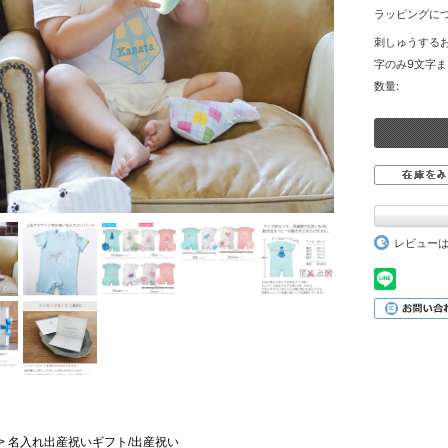
ラッピングにつ
刺しゅうする
字のみ9文字ま
数量:
レビュー
Vie > 名入れ出産祝いギフト/出産祝い