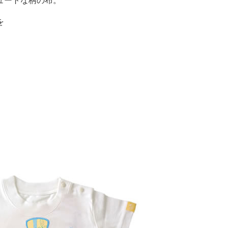
ュートな柄の布。
を