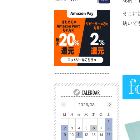
花柄・
そこに
紡いで
2026/08
日
月
火
水
木
金
土
1
2
3
4
5
6
7
8
9
10
11
12
13
14
15