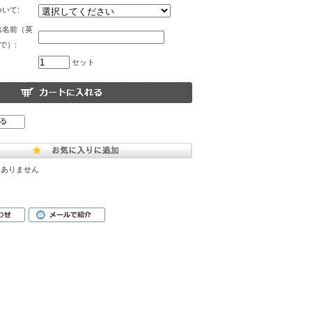
いて:
お名前（英
で）:
セット
はありません