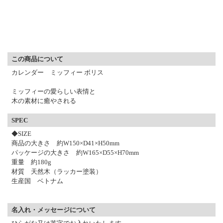
▼ 商品説明の続きを見る ▼
この商品について
カレンダー ミッフィー ボリス
ミッフィーの愛らしい表情と
木の素材に癒やされる
SPEC
◆SIZE
商品の大きさ 約W150×D41×H50mm
パッケージの大きさ 約W165×D55×H70mm
重量 約180g
材質 天然木（ラッカー塗装）
生産国 ベトナム
名入れ・メッセージについて