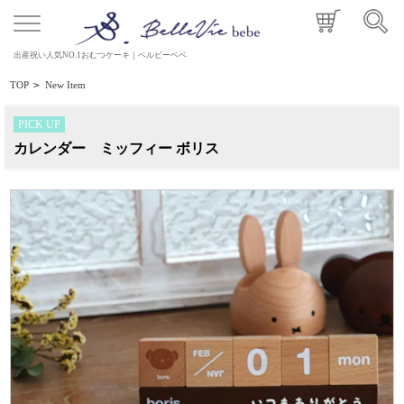
出産祝い人気NO.1おむつケーキ｜ベルビーベベ
TOP
>
New Item
PICK UP
カレンダー ミッフィー ボリス