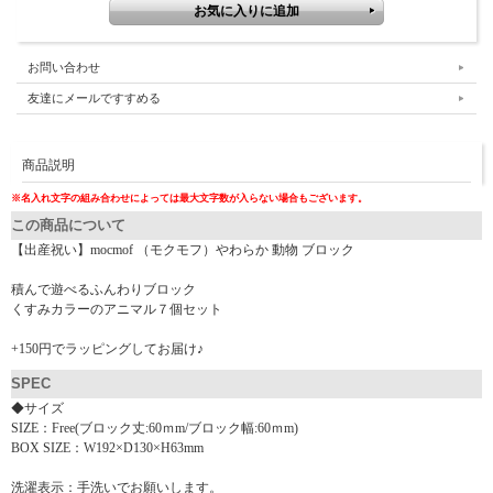
お問い合わせ
友達にメールですすめる
商品説明
※名入れ文字の組み合わせによっては最大文字数が入らない場合もございます。
この商品について
【出産祝い】mocmof （モクモフ）やわらか 動物 ブロック
積んで遊べるふんわりブロック
くすみカラーのアニマル７個セット
+150円でラッピングしてお届け♪
SPEC
◆サイズ
SIZE：Free(ブロック丈:60ｍm/ブロック幅:60ｍm)
BOX SIZE：W192×D130×H63mm
洗濯表示：手洗いでお願いします。