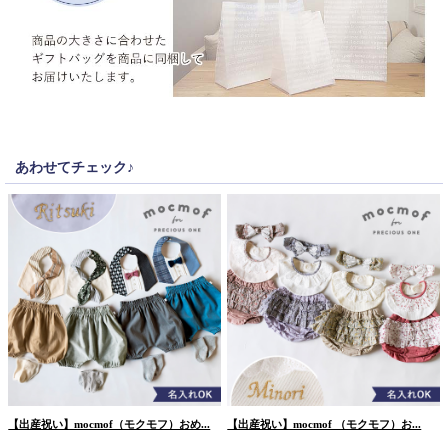
あわせてチェック♪
【出産祝い】mocmof（モクモフ）おめ...
【出産祝い】mocmof （モクモフ）お...