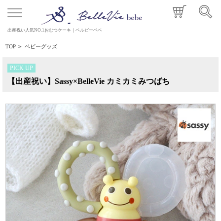
出産祝い人気NO.1おむつケーキ｜ベルビーベベ
TOP
>
ベビーグッズ
PICK UP
【出産祝い】Sassy×BelleVie カミカミみつばち