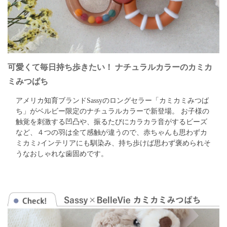
可愛くて毎日持ち歩きたい！ ナチュラルカラーのカミカ
ミみつばち
アメリカ知育ブランドSassyのロングセラー「カミカミみつば
ち」がベルビー限定のナチュラルカラーで新登場。
お子様の
触覚を刺激する凹凸や、振るたびにカラカラ音がするビーズ
など、
４つの羽は全て感触が違うので、赤ちゃんも思わずカ
ミカミ♪
インテリアにも馴染み、持ち歩けば思わず褒められそ
うなおしゃれな歯固めです。