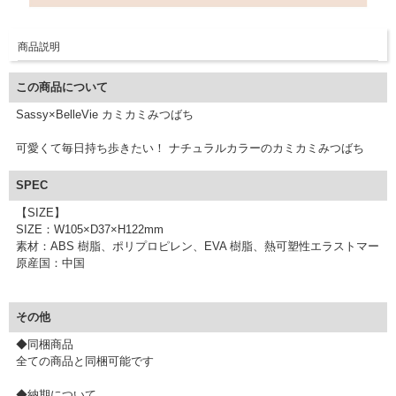
商品説明
この商品について
Sassy×BelleVie カミカミみつばち
可愛くて毎日持ち歩きたい！ ナチュラルカラーのカミカミみつばち
SPEC
【SIZE】
SIZE：W105×D37×H122mm
素材：ABS 樹脂、ポリプロピレン、EVA 樹脂、熱可塑性エラストマー
原産国：中国
その他
◆同梱商品
全ての商品と同梱可能です
◆納期について