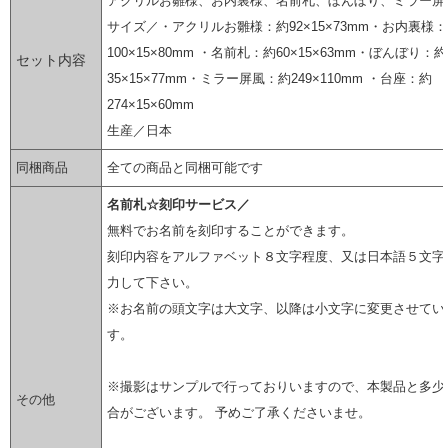
アクリルお雛様、お内裏様、名前札、ぼんぼり、ミラー屏
サイズ／・アクリルお雛様：約92×15×73mm・お内裏様
100×15×80mm ・名前札：約60×15×63mm・ぼんぼり：約
セット内容
35×15×77mm・ミラー屏風：約249×110mm ・台座：約
274×15×60mm
生産／日本
同梱商品
全ての商品と同梱可能です
名前札☆刻印サービス／
無料でお名前を刻印することができます。
刻印内容をアルファベット８文字程度、又は日本語５文字
力して下さい。
※お名前の頭文字は大文字、以降は小文字に変更させてい
す。
※撮影はサンプルで行っておりいますので、本製品と多少
その他
合がございます。 予めご了承くださいませ。