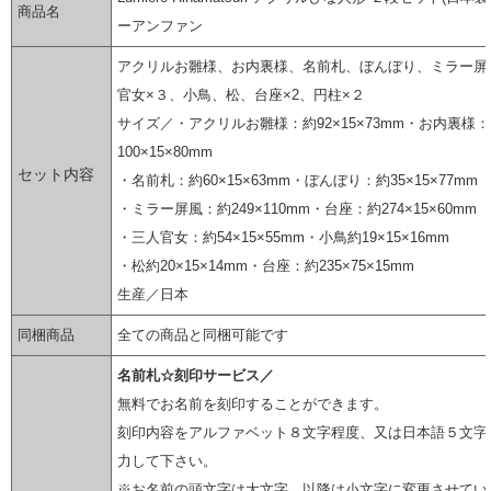
商品名
ーアンファン
アクリルお雛様、お内裏様、名前札、ぼんぼり、ミラー屏
官女×３、小鳥、松、台座×2、円柱×２
サイズ／・アクリルお雛様：約92×15×73mm・お内裏様
100×15×80mm
セット内容
・名前札：約60×15×63mm・ぼんぼり：約35×15×77mm
・ミラー屏風：約249×110mm・台座：約274×15×60mm
・三人官女：約54×15×55mm・小鳥約19×15×16mm
・松約20×15×14mm・台座：約235×75×15mm
生産／日本
同梱商品
全ての商品と同梱可能です
名前札☆刻印サービス／
無料でお名前を刻印することができます。
刻印内容をアルファベット８文字程度、又は日本語５文字
力して下さい。
※お名前の頭文字は大文字、以降は小文字に変更させてい