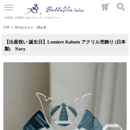
出産祝い人気NO.1おむつケーキ｜ベルビーベベ
TOP
>
木のおもちゃ・積み木
【出産祝い 誕生日】Lumiere Kabuto アクリル兜飾り (日本
製) Navy