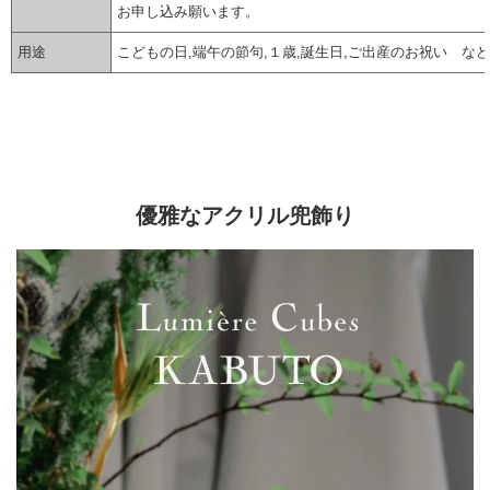
お申し込み願います。
用途
こどもの日,端午の節句,１歳,誕生日,ご出産のお祝い など
▼ 商品説明の続きを見る ▼
優雅なアクリル兜飾り