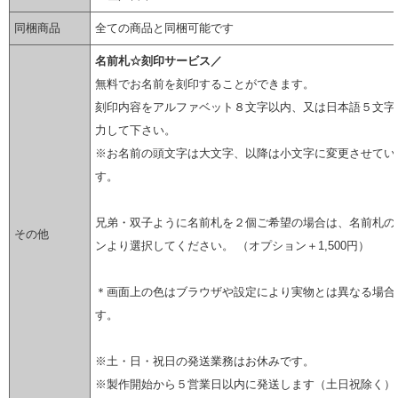
同梱商品
全ての商品と同梱可能です
名前札☆刻印サービス／
無料でお名前を刻印することができます。
刻印内容をアルファベット８文字以内、又は日本語５文字
力して下さい。
※お名前の頭文字は大文字、以降は小文字に変更させてい
す。
兄弟・双子ように名前札を２個ご希望の場合は、名前札の
その他
ンより選択してください。 （オプション＋1,500円）
＊画面上の色はブラウザや設定により実物とは異なる場合
す。
※土・日・祝日の発送業務はお休みです。
※製作開始から５営業日以内に発送します（土日祝除く）