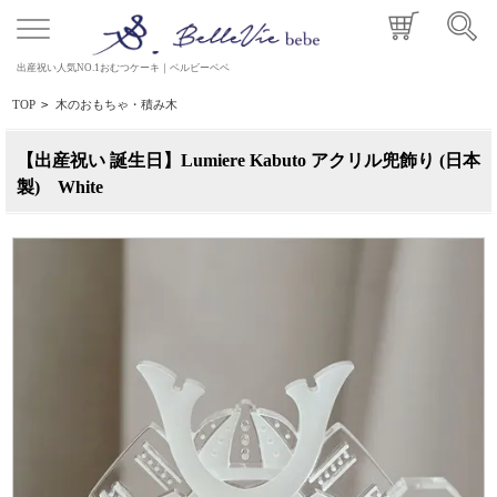
出産祝い人気NO.1おむつケーキ｜ベルビーベベ
TOP
>
木のおもちゃ・積み木
【出産祝い 誕生日】Lumiere Kabuto アクリル兜飾り (日本
製) White