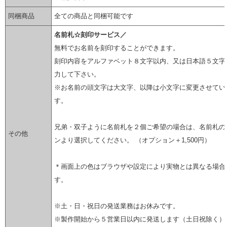
同梱商品
全ての商品と同梱可能です
名前札☆刻印サービス／
無料でお名前を刻印することができます。
刻印内容をアルファベット８文字以内、又は日本語５文字
力して下さい。
※お名前の頭文字は大文字、以降は小文字に変更させてい
す。
兄弟・双子ように名前札を２個ご希望の場合は、名前札の
その他
ンより選択してください。 （オプション＋1,500円）
＊画面上の色はブラウザや設定により実物とは異なる場合
す。
※土・日・祝日の発送業務はお休みです。
※製作開始から５営業日以内に発送します（土日祝除く）