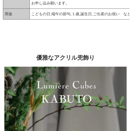
お申し込み願います。
用途
こどもの日,端午の節句,１歳,誕生日,ご出産のお祝い など
▼ 商品説明の続きを見る ▼
優雅なアクリル兜飾り