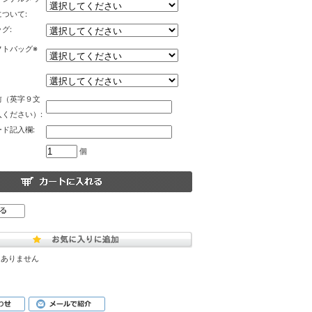
ついて:
グ:
フトバッグ※
前（英字９文
ください）:
ド記入欄:
個
はありません