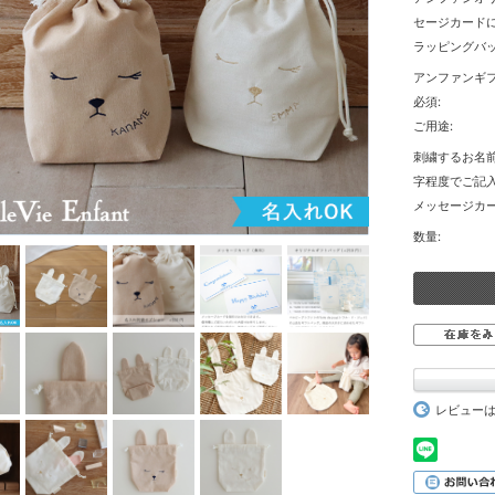
セージカードに
ラッピングバッ
アンファンギ
必須:
ご用途:
刺繍するお名
字程度でご記入
メッセージカー
数量:
レビュー