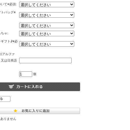
いて※必須:
フトバッグ※
ちゃ:
ギフト♪※必
(アルファ
、又は日本語
個
はありません