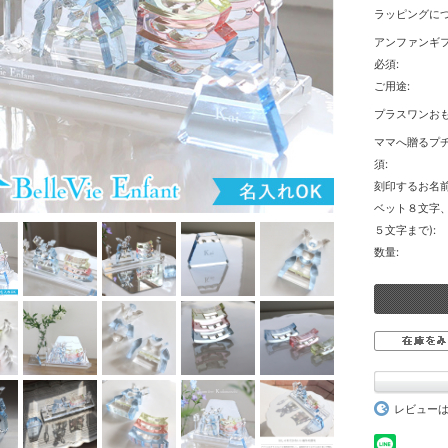
ラッピングにつ
アンファンギ
必須:
ご用途:
プラスワンおも
ママへ贈るプチ
須:
刻印するお名前
ベット８文字
５文字まで):
数量:
レビュー