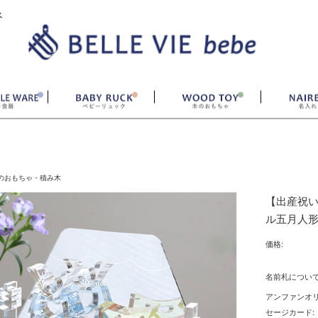
ベ
のおもちゃ・積み木
【出産祝い 
ル五月人形
価格:
名前札について
アンファンオ
セージカード: