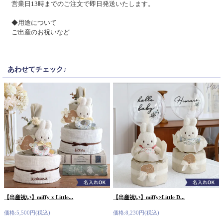
営業日13時までのご注文で即日発送いたします。
◆用途について
ご出産のお祝いなど
あわせてチェック♪
【出産祝い】miffy x Little...
【出産祝い】miffy×Little D...
価格:5,500円(税込)
価格:8,230円(税込)