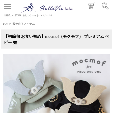
出産祝い人気NO.1おむつケーキ｜ベルビーベベ
TOP
>
販売終了アイテム
【初節句 お食い初め】mocmof（モクモフ） プレミアム ベ
ビー 兜