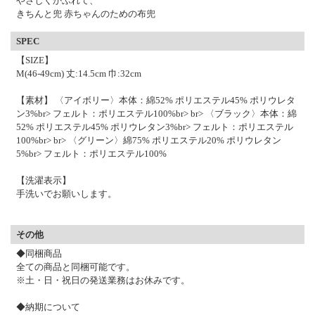
やさしくかぶれて、
きちんと兜 赤ちゃんのための布兜
SPEC
【SIZE】
M(46-49cm) 丈:14.5cm 巾:32cm
【素材】 〈アイボリー〉本体：綿52% ポリエステル45% ポリウレタ
ン3%br> フェルト：ポリエステル100%br> br> 〈ブラック〉本体：綿
52% ポリエステル45% ポリウレタン3%br> フェルト：ポリエステル
100%br> br> 〈グリーン〉綿75% ポリエステル20% ポリウレタン
5%br> フェルト：ポリエステル100%
【洗濯表示】
手洗いでお願いします。
その他
◆同梱商品
全ての商品と同梱可能です。
※土・日・祝日の発送業務はお休みです。
◆納期について