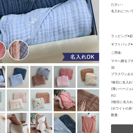
ださい：
名入れについて
ラッピング※必
ギフトバッグ※
ご用途:
ママへ贈るプチ
須:
プラスワンおも
1枚目に名入れ
(薄いベージュ
れ):
2枚目に名入
(ホワイトの糸
数量: