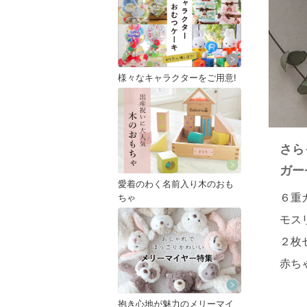
様々なキャラクターをご用意!
さら
ガー
愛着のわく名前入り木のおも
６重
ちゃ
モス
２枚
赤ち
抱き心地が魅力のメリーマイ