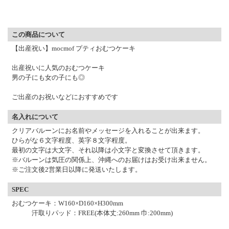
▼ 商品説明の続きを見る ▼
この商品について
【出産祝い】mocmof プティおむつケーキ
出産祝いに人気のおむつケーキ
男の子にも女の子にも◎
ご出産のお祝いなどにおすすめです
名入れについて
クリアバルーンにお名前やメッセージを入れることが出来ます。
ひらがな６文字程度、英字８文字程度。
最初の文字は大文字、それ以降は小文字と変換させて頂きます。
※バルーンは気圧の関係上、沖縄へのお届けはお受け出来ません。
※ご注文後2営業日以降に発送いたします。
SPEC
おむつケーキ：W160×D160×H300mm
汗取りパッド：FREE(本体丈:260mm 巾:200mm)