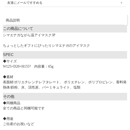
友達にメールですすめる
商品説明
この商品について
シマエナガながら温アイマスク3P
ちょっとしたギフトにぴったりシマエナガのアイマスク
SPEC
◆サイズ
W125×D20×H155? 内容量：65g
◆素材
表面材/ポリエチレンテレフタレート、 ポリエチレン、ポリプロピレン、香料発
熱体/鉄粉、水、活性炭、バーミキュライト、塩類
その他
◆同梱商品
全ての商品と同梱可能です
◆用途
ご出産のお祝いなど