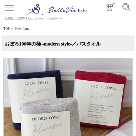
出産祝い人気NO.1おむつケーキ｜ベルビーベベ
TOP
>
New Item
おぼろ100年の極 -modern style-／バスタオル