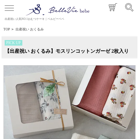
出産祝い人気NO.1おむつケーキ｜ベルビーベベ
TOP
>
出産祝い おくるみ
PICK UP
【出産祝い おくるみ】モスリンコットンガーゼ 2枚入り