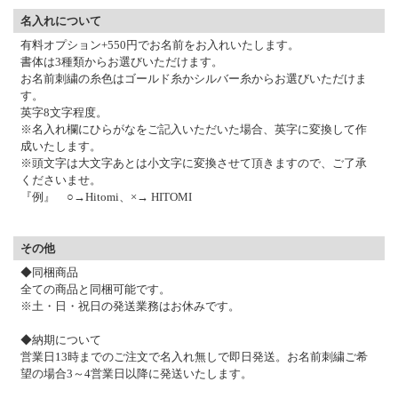
名入れについて
有料オプション+550円でお名前をお入れいたします。
書体は3種類からお選びいただけます。
お名前刺繍の糸色はゴールド糸かシルバー糸からお選びいただけま
す。
英字8文字程度。
※名入れ欄にひらがなをご記入いただいた場合、英字に変換して作
成いたします。
※頭文字は大文字あとは小文字に変換させて頂きますので、ご了承
くださいませ。
『例』 ○→Hitomi、×→ HITOMI
その他
◆同梱商品
全ての商品と同梱可能です。
※土・日・祝日の発送業務はお休みです。
◆納期について
営業日13時までのご注文で名入れ無しで即日発送。お名前刺繍ご希
望の場合3～4営業日以降に発送いたします。