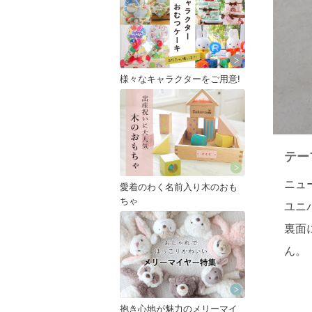
様々なキャラクターをご用意!
テー
ニュ
愛着のわく名前入り木のおも
ちゃ
ユニ
裏面
ん。
抱き心地が魅力のメリーマイ