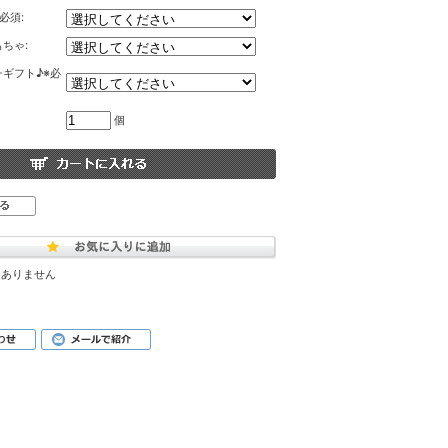
必須:
ちゃ:
ギフト♪※必
個
はありません