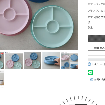
ギフトバッグ※
プラスワンおも
ママへ贈るプチ
須:
数量:
レビュー