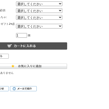
必須:
ちゃ:
ギフト♪※必
個
はありません