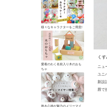
様々なキャラクターをご用意!
くす
愛着のわく名前入り木のおも
ニュ
ちゃ
ユニ
新設
唇で
抱き心地が魅力のメリーマイ