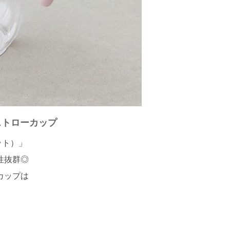
ストローカップ
ット）」
性抜群◎
カップは