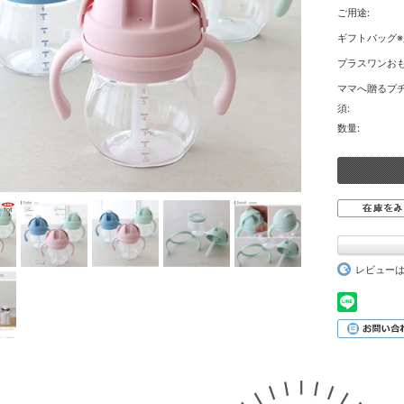
ご用途:
ギフトバッグ※
プラスワンおも
ママへ贈るプチ
須:
数量:
レビュー