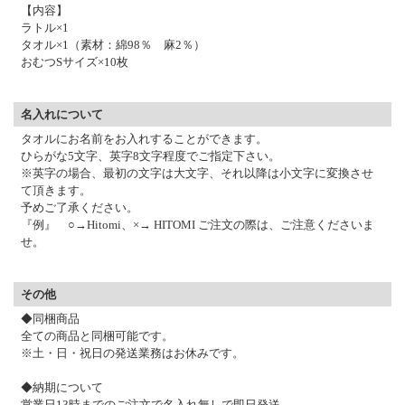
【内容】
ラトル×1
タオル×1（素材：綿98％ 麻2％）
おむつSサイズ×10枚
名入れについて
タオルにお名前をお入れすることができます。
ひらがな5文字、英字8文字程度でご指定下さい。
※英字の場合、最初の文字は大文字、それ以降は小文字に変換させ
て頂きます。
予めご了承ください。
『例』 ○→Hitomi、×→ HITOMI ご注文の際は、ご注意くださいま
せ。
その他
◆同梱商品
全ての商品と同梱可能です。
※土・日・祝日の発送業務はお休みです。
◆納期について
営業日13時までのご注文で名入れ無しで即日発送。