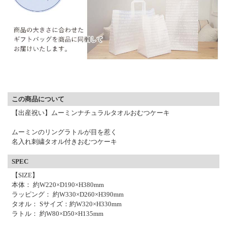
▼ 商品説明の続きを見る ▼
この商品について
【出産祝い】ムーミンナチュラルタオルおむつケーキ
ムーミンのリングラトルが目を惹く
名入れ刺繍タオル付きおむつケーキ
SPEC
【SIZE】
本体： 約W220×D190×H380mm
ラッピング： 約W330×D260×H390mm
タオル： Sサイズ：約W320×H330mm
ラトル： 約W80×D50×H135mm