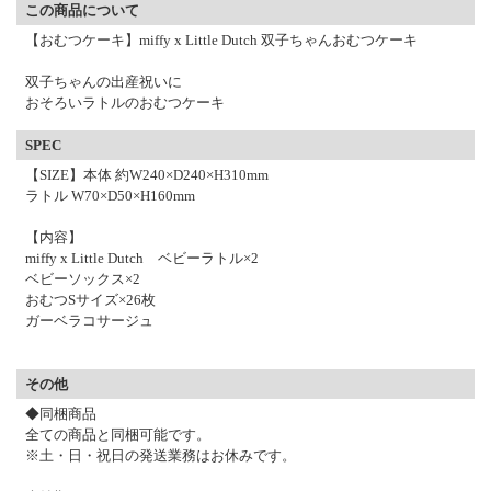
この商品について
【おむつケーキ】miffy x Little Dutch 双子ちゃんおむつケーキ
双子ちゃんの出産祝いに
おそろいラトルのおむつケーキ
SPEC
【SIZE】本体 約W240×D240×H310mm
ラトル W70×D50×H160mm
【内容】
miffy x Little Dutch ベビーラトル×2
ベビーソックス×2
おむつSサイズ×26枚
ガーベラコサージュ
その他
◆同梱商品
全ての商品と同梱可能です。
※土・日・祝日の発送業務はお休みです。