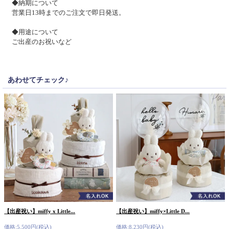
◆納期について
営業日13時までのご注文で即日発送。
◆用途について
ご出産のお祝いなど
あわせてチェック♪
【出産祝い】miffy x Little...
【出産祝い】miffy×Little D...
価格:5,500円(税込)
価格:8,230円(税込)