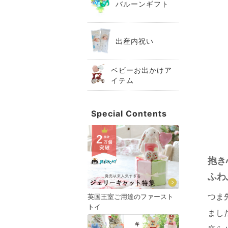
バルーンギフト
出産内祝い
ベビーお出かけア
イテム
Special Contents
抱き
ふわ
つま
英国王室ご用達のファースト
トイ
まし