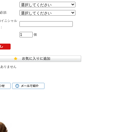
必須:
のイニシャル
:
個
はありません