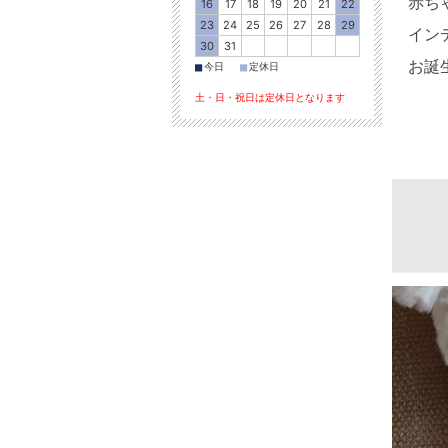
赤ち
16
17
18
19
20
21
22
23
24
25
26
27
28
29
イン
30
31
お誕
■
■
今日
定休日
土・日・祝日は定休日となります