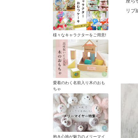
座ら
リブ
様々なキャラクターをご用意!
愛着のわく名前入り木のおも
ちゃ
抱き心地が魅力のメリーマイ