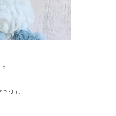
」と
来ています。