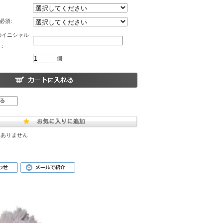
必須:
のイニシャル
:
個
はありません