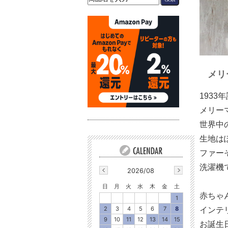
メリ
193
メリー
世界中
生地は
ファー
洗濯機
2026/08
日
月
火
水
木
金
土
赤ちゃ
1
2
3
4
5
6
7
8
インテ
9
10
11
12
13
14
15
お誕生