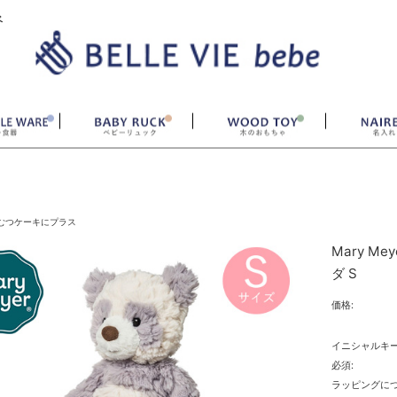
ベ
むつケーキにプラス
Mary M
ダ S
価格:
イニシャルキ
必須:
ラッピングにつ