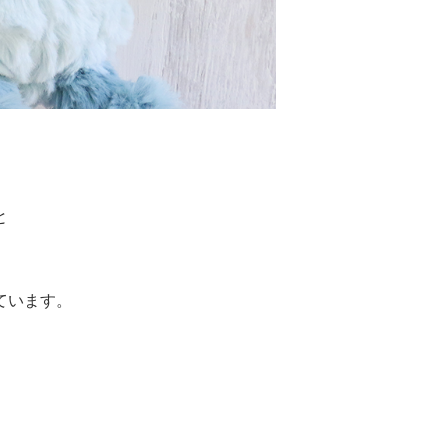
と
ています。