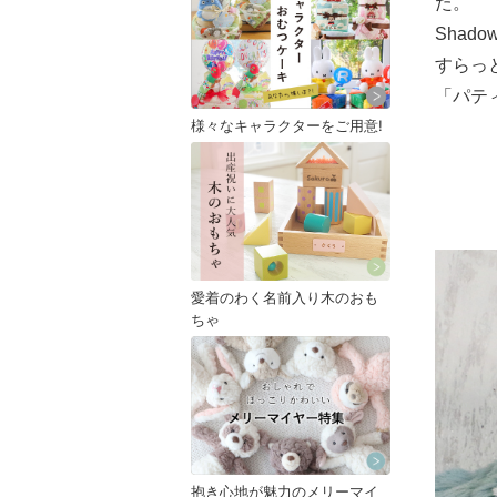
た。
Sha
すらっ
「パテ
様々なキャラクターをご用意!
愛着のわく名前入り木のおも
ちゃ
抱き心地が魅力のメリーマイ