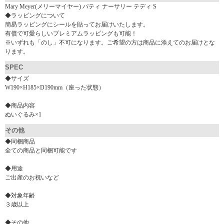
Mary Meyer(メリーマイヤー) パティ ナーサリー テディ S
◆ラッピングについて
簡易ラッピングにシールを貼ってお届けいたします。
有償で可愛らしいプレミアムラッピングも可能！
※いずれも「のし」不可になります。ご希望の方は商品に添えてのお届けとな
ります。
SPEC
◆サイズ
W190×H185×D190mm（座った状態）
◆商品内容
ぬいぐるみ×1
その他
◆同梱商品
全ての商品と同梱可能です
◆用途
ご出産のお祝いなど
◆対象年齢
３歳以上
◆その他