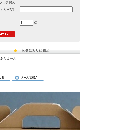
いご選択の
(ふりがな)・
個
はありません