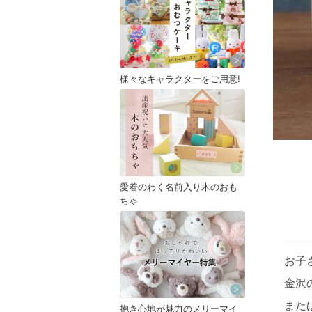
様々なキャラクターをご用意!
愛着のわく名前入り木のおも
ちゃ
お子
金沢
また
抱き心地が魅力のメリーマイ