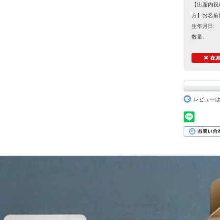
【出産内祝
方】お名前
生年月日:
数量:
レビュー