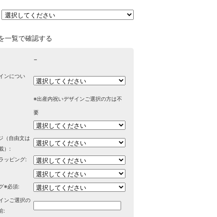
を一覧で確認する
−
インについ
※出産内祝いデザインご選択の方は不
要
ージ（自由文は
載）:
ラッピング:
グ※必須:
インご選択の
前: