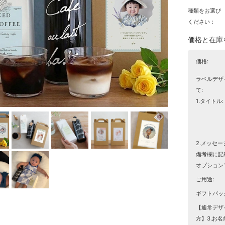
種類をお選び
ください：
価格と在庫
価格:
ラベルデザ
て:
1.タイトル:
2.メッセ
備考欄に記
オプション
ご用途:
ギフトバッ
【通常デザ
方】3.お名