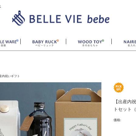
ベ
産内祝いギフト
【出産内祝
トセット
価格: