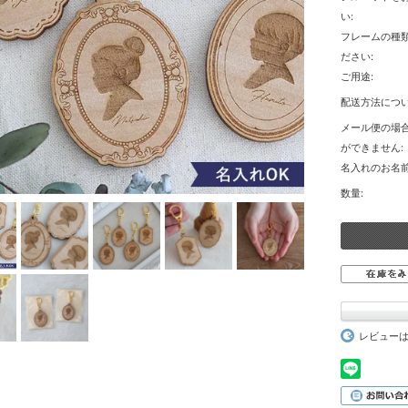
い:
フレームの種
ださい:
ご用途:
配送方法につい
メール便の場
ができません:
名入れのお名前
数量:
レビュー