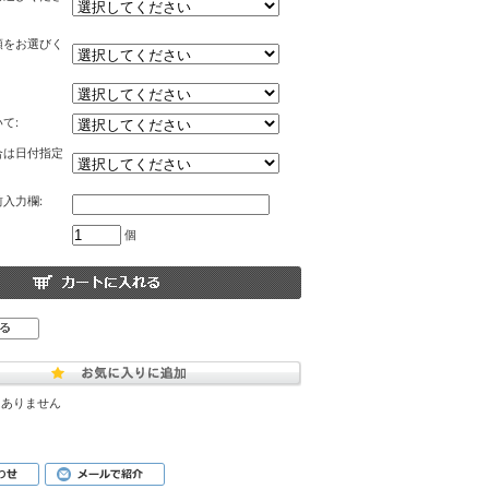
類をお選びく
て:
合は日付指定
入力欄:
個
はありません