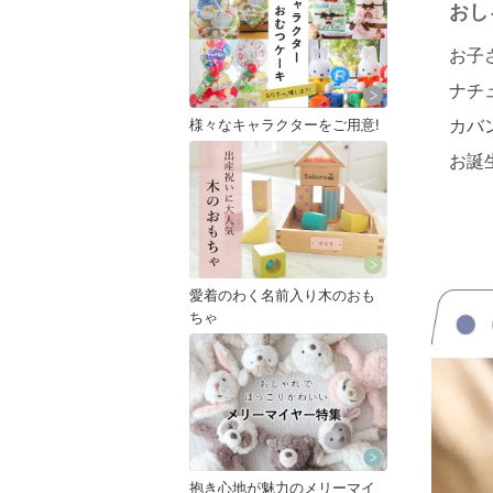
おし
お子
ナチ
様々なキャラクターをご用意!
カバ
お誕
愛着のわく名前入り木のおも
ちゃ
抱き心地が魅力のメリーマイ